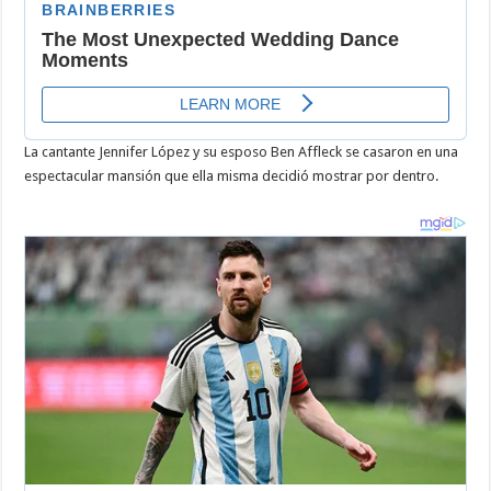
la
mansión
de
Jennifer
López
y
Ben
Affleck
La cantante Jennifer López y su esposo Ben Affleck se casaron en una
espectacular mansión que ella misma decidió mostrar por dentro.