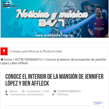
Consejos para Mejorar la Productividad
Cuidado de Escaras en la Piel: Prevención y Tratamiento Eficaz
Home
/
ENTRETENIMIENTO
/
Conoce el interior de la mansión de Jennifer
López y Ben Affleck
Conoce el interior de la mansión de Jennifer
López y Ben Affleck
Admin
noviembre 1, 2022
ENTRETENIMIENTO
en
Comentarios desactivados
118 Views
Conoce
el
interior
de