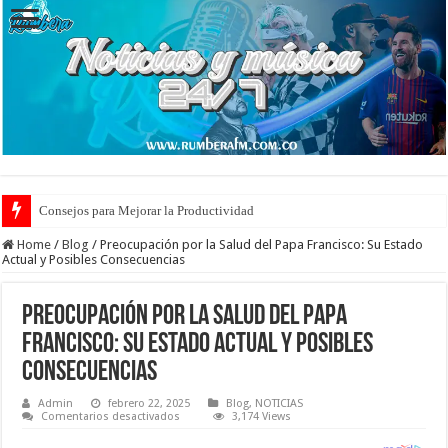
Cuidado de Escaras en la Piel: Prevención y Tratamiento Eficaz
Home
/
Blog
/
Preocupación por la Salud del Papa Francisco: Su Estado
Actual y Posibles Consecuencias
Preocupación por la Salud del Papa
Francisco: Su Estado Actual y Posibles
Consecuencias
Admin
febrero 22, 2025
Blog
,
NOTICIAS
en
Comentarios desactivados
3,174 Views
Preocupación
por