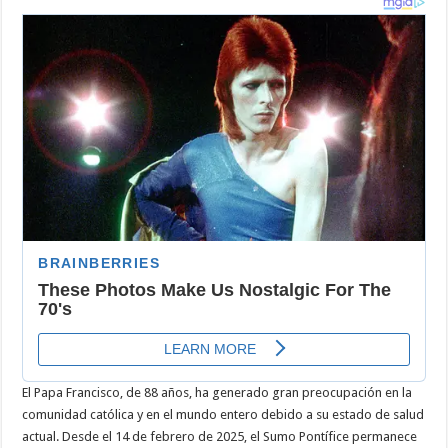
la
Salud
del
Papa
Francisco:
Su
Estado
Actual
y
Posibles
Consecuencias
El Papa Francisco, de 88 años, ha generado gran preocupación en la
comunidad católica y en el mundo entero debido a su estado de salud
actual. Desde el 14 de febrero de 2025, el Sumo Pontífice permanece