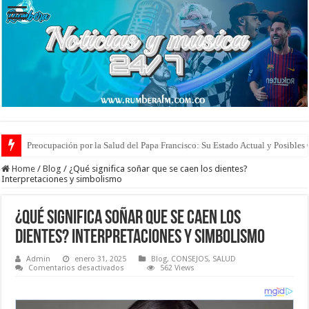
Preocupación por la Salud del Papa Francisco: Su Estado Actual y Posibles
Home
/
Blog
/
¿Qué significa soñar que se caen los dientes?
Interpretaciones y simbolismo
¿Qué significa soñar que se caen los
dientes? Interpretaciones y simbolismo
Admin
enero 31, 2025
Blog
,
CONSEJOS
,
SALUD
en
Comentarios desactivados
562 Views
¿Qué
significa
soñar
que