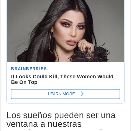
se
caen
los
dientes?
Interpretaciones
y
simbolismo
Los sueños pueden ser una
ventana a nuestras