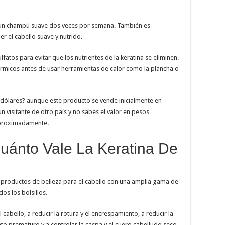
on un champú suave dos veces por semana. También es
 el cabello suave y nutrido.
atos para evitar que los nutrientes de la keratina se eliminen.
érmicos antes de usar herramientas de calor como la plancha o
 dólares? aunque este producto se vende inicialmente en
n visitante de otro país y no sabes el valor en pesos
aproximadamente.
ánto Vale La Keratina De
 productos de belleza para el cabello con una amplia gama de
os los bolsillos.
 cabello, a reducir la rotura y el encrespamiento, a reducir la
nto prematuro y a controlar la caspa y el cuero cabelludo seco.