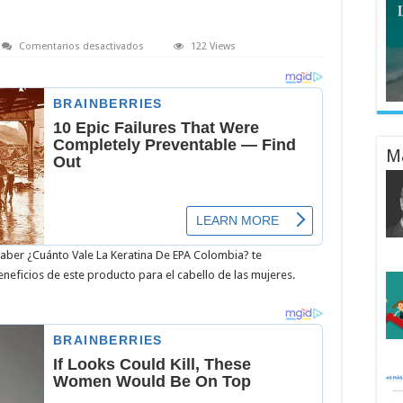
en
Comentarios desactivados
122 Views
¿Cuánto
Vale
La
Keratina
De
EPA
Colombia?:
Los
Mejores
M
Precios
del
Mercado
s saber ¿Cuánto Vale La Keratina De EPA Colombia? te
eneficios de este producto para el cabello de las mujeres.