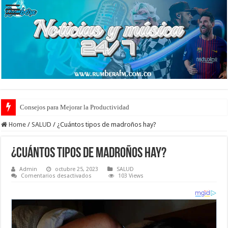
Consejos para Mejorar la Productividad
Home
/
SALUD
/
¿Cuántos tipos de madroños hay?
¿Cuántos tipos de madroños hay?
Admin
octubre 25, 2023
SALUD
en
Comentarios desactivados
103 Views
¿Cuántos
tipos
de
madroños
hay?