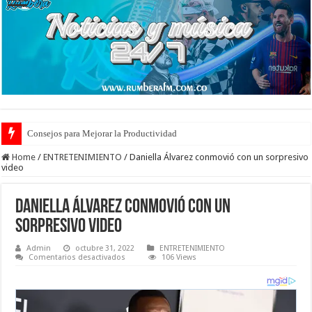
Cuidado de Escaras en la Piel: Prevención y Tratamiento Eficaz
Home
/
ENTRETENIMIENTO
/
Daniella Álvarez conmovió con un sorpresivo
video
Daniella Álvarez conmovió con un
sorpresivo video
Admin
octubre 31, 2022
ENTRETENIMIENTO
en
Comentarios desactivados
106 Views
Daniella
Álvarez
conmovió
con
un
sorpresivo