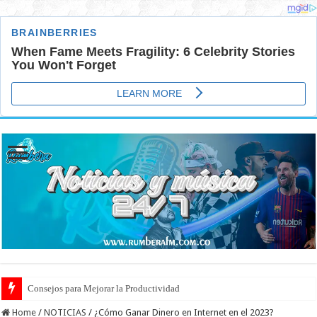
Consejos para Mejorar la Productividad
Cuidado de Escaras en la Piel: Prevención y Tratamiento Eficaz
Home
/
NOTICIAS
/
¿Cómo Ganar Dinero en Internet en el 2023?