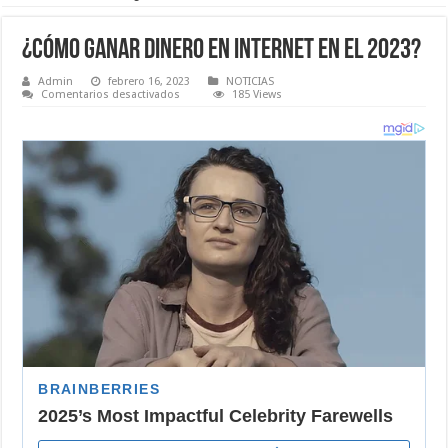
¿Cómo Ganar Dinero en Internet en el 2023?
Admin
febrero 16, 2023
NOTICIAS
en
Comentarios desactivados
185 Views
¿Cómo
Ganar
Dinero
en
Internet
en
el
2023?