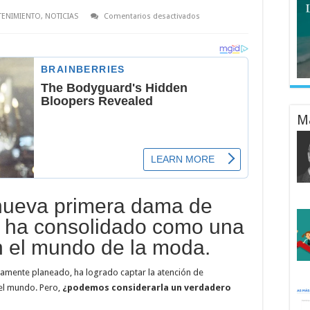
en
TENIMIENTO
,
NOTICIAS
Comentarios desactivados
Melania
Trump:
¿Un
Icono
de
la
Moda
en
la
Política
Global?
M
 nueva primera dama de
e ha consolidado como una
n el mundo de la moda.
osamente planeado, ha logrado captar la atención de
 el mundo. Pero,
¿podemos considerarla un verdadero