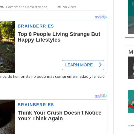
en
Comentarios desactivados
98 Views
Murio
Mandíbula
de
sábados
felices
a
los
71
años
M
conocido humorista no pudo más con su enfermedad y falleció