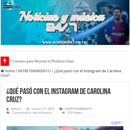
Consejos para Mejorar la Productividad
Home
/
ENTRETENIMIENTO
/
¿Qué pasó con el Instagram de Carolina
Cruz?
¿Qué pasó con el Instagram de Carolina
Cruz?
Admin
marzo 17, 2023
ENTRETENIMIENTO
en
Comentarios desactivados
120 Views
¿Qué
pasó
con
el