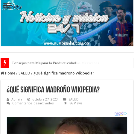
Consejos para Mejorar la Productividad
Home
/
SALUD
/
¿Qué significa madroño Wikipedia?
¿Qué significa madroño Wikipedia?
Admin
octubre 27, 2023
SALUD
en
Comentarios desactivados
86 Views
¿Qué
significa
madroño
Wikipedia?