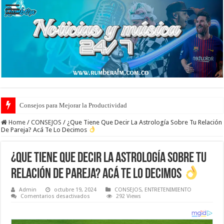
Consejos para Mejorar la Productividad
Home
/
CONSEJOS
/
¿Que Tiene Que Decir La Astrología Sobre Tu Relación
De Pareja? Acá Te Lo Decimos
¿Que Tiene Que Decir La Astrología Sobre Tu
Relación De Pareja? Acá Te Lo Decimos
Admin
octubre 19, 2024
CONSEJOS
,
ENTRETENIMIENTO
en
Comentarios desactivados
292 Views
¿Que
Tiene
Que
Decir