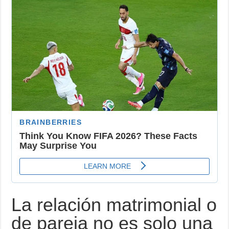
La
Astrología
Sobre
Tu
Relación
De
Pareja?
Acá
Te
Lo
Decimos
La relación matrimonial o
de pareja no es solo una