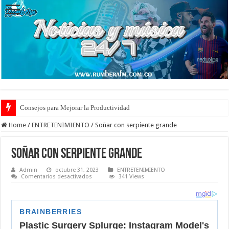
Consejos para Mejorar la Productividad
Cuidado de Escaras en la Piel: Prevención y Tratamiento Eficaz
Home
/
ENTRETENIMIENTO
/
Soñar con serpiente grande
Soñar con serpiente grande
Admin
octubre 31, 2023
ENTRETENIMIENTO
en
Comentarios desactivados
341 Views
Soñar
con
serpiente
grande