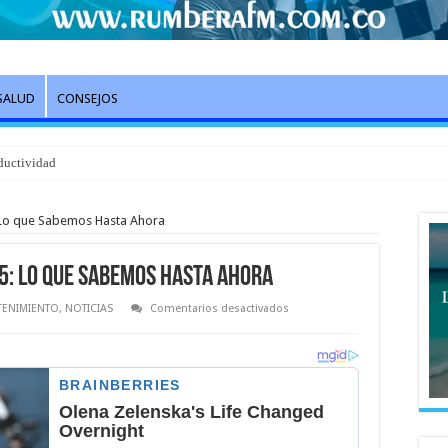
SALUD
CONSEJOS
ductividad
 Lo que Sabemos Hasta Ahora
5: Lo que Sabemos Hasta Ahora
en
TENIMIENTO
,
NOTICIAS
Comentarios desactivados
Stranger
Things
Temporada
5:
Lo
que
Sabemos
Hasta
Ahora