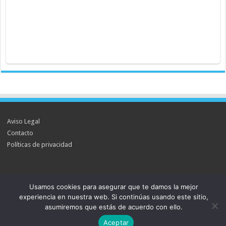
Aviso Legal
Contacto
Políticas de privacidad
Usamos cookies para asegurar que te damos la mejor
Powered by
WordPress
| Designed by
TieLabs
experiencia en nuestra web. Si continúas usando este sitio,
asumiremos que estás de acuerdo con ello.
© Copyright 2026, All Rights Reserved
Aceptar