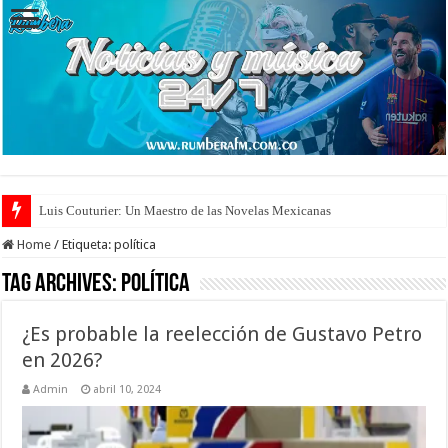
Luis Couturier: Un Maestro de las Novelas Mexicanas
Consejos para Mejorar la Productividad
Home
/
Etiqueta:
política
Tag Archives:
política
¿Es probable la reelección de Gustavo Petro
en 2026?
Admin
abril 10, 2024