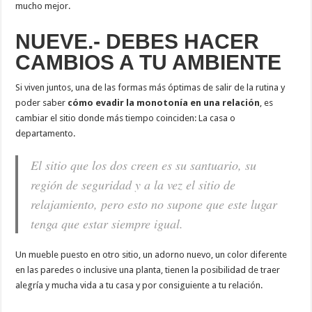
mucho mejor.
NUEVE.- DEBES HACER
CAMBIOS A TU AMBIENTE
Si viven juntos, una de las formas más óptimas de salir de la rutina y
poder saber
cómo evadir la monotonía en una relación
, es
cambiar el sitio donde más tiempo coinciden: La casa o
departamento.
El sitio que los dos creen es su santuario, su
región de seguridad y a la vez el sitio de
relajamiento, pero esto no supone que este lugar
tenga que estar siempre igual.
Un mueble puesto en otro sitio, un adorno nuevo, un color diferente
en las paredes o inclusive una planta, tienen la posibilidad de traer
alegría y mucha vida a tu casa y por consiguiente a tu relación.