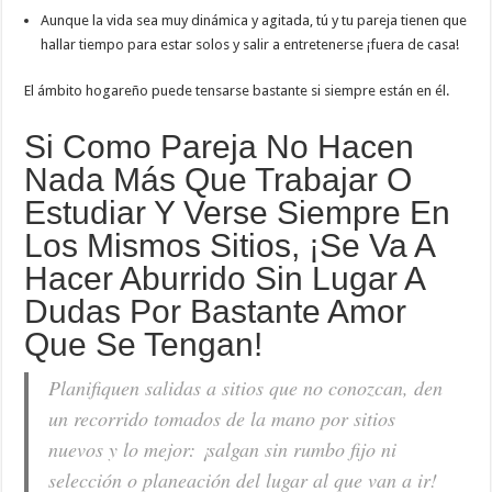
Aunque la vida sea muy dinámica y agitada, tú y tu pareja tienen que
hallar tiempo para estar solos y salir a entretenerse ¡fuera de casa!
El ámbito hogareño puede tensarse bastante si siempre están en él.
Si Como Pareja No Hacen
Nada Más Que Trabajar O
Estudiar Y Verse Siempre En
Los Mismos Sitios, ¡se Va A
Hacer Aburrido Sin Lugar A
Dudas Por Bastante Amor
Que Se Tengan!
Planifiquen salidas a sitios que no conozcan, den
un recorrido tomados de la mano por sitios
nuevos y lo mejor: ¡salgan sin rumbo fijo ni
selección o planeación del lugar al que van a ir!