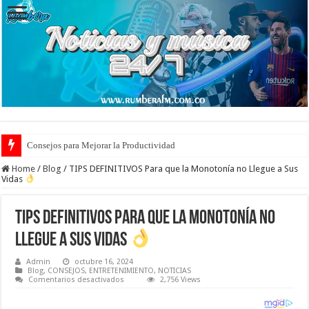
Consejos para Mejorar la Productividad
Cuidado de Escaras en la Piel: Prevención y Tratamiento Eficaz
Home
/
Blog
/
TIPS DEFINITIVOS Para que la Monotonía no Llegue a Sus
Vidas
TIPS DEFINITIVOS Para que la Monotonía no
Llegue a Sus Vidas
Admin
octubre 16, 2024
Blog
,
CONSEJOS
,
ENTRETENIMIENTO
,
NOTICIAS
en
Comentarios desactivados
2,756 Views
TIPS
DEFINITIVOS
Para