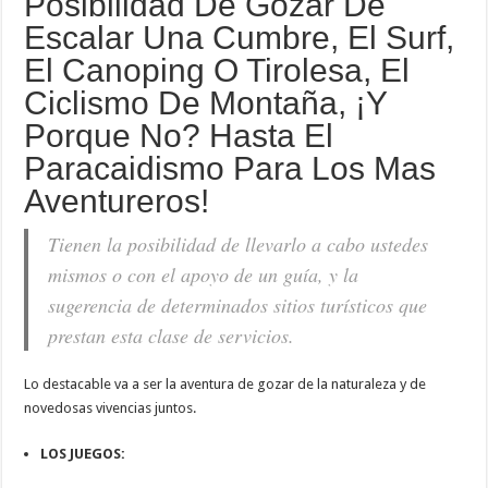
Posibilidad De Gozar De
Escalar Una Cumbre, El Surf,
El Canoping O Tirolesa, El
Ciclismo De Montaña, ¡y
Porque No? Hasta El
Paracaidismo Para Los Mas
Aventureros!
Tienen la posibilidad de llevarlo a cabo ustedes
mismos o con el apoyo de un guía, y la
sugerencia de determinados sitios turísticos que
prestan esta clase de servicios.
Lo destacable va a ser la aventura de gozar de la naturaleza y de
novedosas vivencias juntos.
LOS JUEGOS: