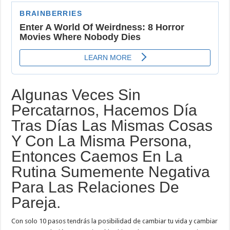
que
la
Monotonía
no
Llegue
a
Sus
Vidas
Algunas Veces Sin
Percatarnos, Hacemos Día
Tras Días Las Mismas Cosas
Y Con La Misma Persona,
Entonces Caemos En La
Rutina Sumemente Negativa
Para Las Relaciones De
Pareja.
Con solo 10 pasos tendrás la posibilidad de cambiar tu vida y cambiar