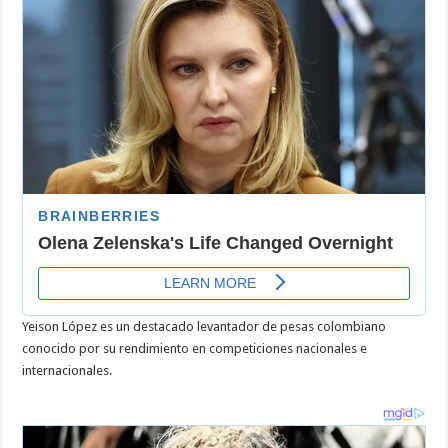
en
levantamiento
de
pesas
París
2024
Yeison López es un destacado levantador de pesas colombiano
conocido por su rendimiento en competiciones nacionales e
internacionales.