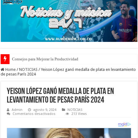
Consejos para Mejorar la Productividad
Cuidado de Escaras en la Piel: Prevención y Tratamiento Eficaz
Home
/
NOTICIAS
/
Yeison López ganó medalla de plata en levantamiento
de pesas París 2024
Yeison López ganó medalla de plata en
levantamiento de pesas París 2024
Admin
agosto 9, 2024
NOTICIAS
en
Comentarios desactivados
213 Views
Yeison
López
ganó
medalla
de
plata