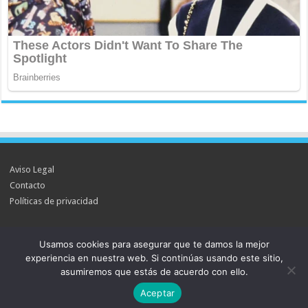
Aviso Legal
Contacto
Políticas de privacidad
Usamos cookies para asegurar que te damos la mejor
experiencia en nuestra web. Si continúas usando este sitio,
Powered by
WordPress
| Designed by
TieLabs
asumiremos que estás de acuerdo con ello.
Aceptar
© Copyright 2026, All Rights Reserved