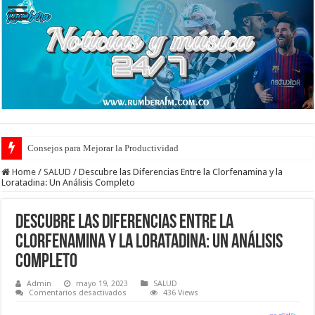
Consejos para Mejorar la Productividad
Home
/
SALUD
/
Descubre las Diferencias Entre la Clorfenamina y la
Loratadina: Un Análisis Completo
Descubre las Diferencias Entre la
Clorfenamina y la Loratadina: Un Análisis
Completo
Admin
mayo 19, 2023
SALUD
en
Comentarios desactivados
436 Views
Descubre
las