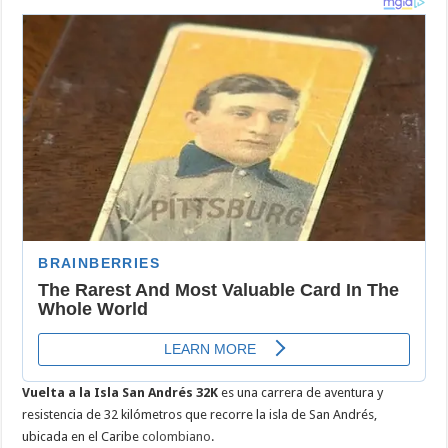
la
Isla
San
Andrés
32K:
La
Mejor
Carrera
de
Aventura
para
Corredores
de
Todos
los
Niveles!
Vuelta a la Isla San Andrés 32K
es una carrera de aventura y
resistencia de 32 kilómetros que recorre la isla de San Andrés,
ubicada en el Caribe
colombiano
.