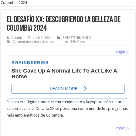
Colombia 2024
El Desafío XX: Descubriendo la belleza de
Colombia 2024
Admin
abril 1, 2024
ENTRETENIMIENTO
en
Comentarios desactivados
250 Views
El
Desafío
XX:
Descubriendo
la
belleza
de
Colombia
2024
En esta era digital donde el entretenimiento y la exploración cultural
se entrelazan, el Desafío XX se posiciona como uno de los programas
más emblemáticos de Colombia.