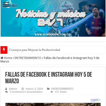
Consejos para Mejorar la Productividad
Home
/
ENTRETENIMIENTO
/
Fallas de Facebook e Instagram hoy 5 de
Marzo
Fallas de Facebook e Instagram hoy 5 de
Marzo
Admin
marzo 5, 2024
ENTRETENIMIENTO
en
Comentarios desactivados
121 Views
Fallas
de
Facebook
e