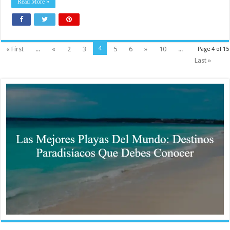
Read More »
4
« First
...
«
2
3
5
6
»
10
...
Page 4 of 15
Last »