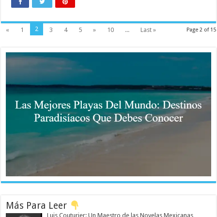
2
«
1
3
4
5
»
10
...
Last »
Page 2 of 15
Más Para Leer
Luis Couturier: Un Maestro de las Novelas Mexicanas